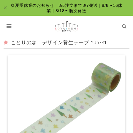
🌻夏季休業のお知らせ 8/5注文まで8/7発送｜8/8〜16休
業｜8/18〜順次発送
ことりの森 デザイン養生テープ YJ3-41