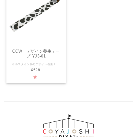
COW デザイン養生テー
プ YJ3-01
ホルスタイン柄のデザイン養生テープ。 これを貼ったボトルで牛乳を飲んでみる？ 【YOJO TAPEとは】 「かわいい」と「実用性」を兼ね備えたデザイン養生テープ。プラスチックに貼るとはがせて、紙に貼るとしっかりくっつく、水に強いテープです。 ラッピング・文房具・梱包・デコレーションと、色々使えます。 サイズ：幅45mm×長さ3ｍ 材 質：PEクロス 粘着剤：アクリル系 生産国：日本
¥528