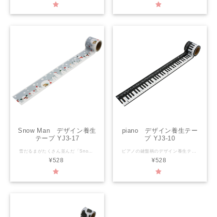
Snow Man デザイン養生
piano デザイン養生テー
テープ YJ3-17
プ YJ3-10
雪だるまがたくさん並んだ「Snow Man」。 こんなにかわいい雪だるまと一緒なら、寒さも気にならないかもしれません♪ 【YOJO TAPEとは】 「かわいい」と「実用性」を兼ね備えたデザイン養生テープ。プラスチックに貼るとはがせて、紙に貼るとしっかりくっつく、水に強いテープです。 ラッピング・文房具・梱包・デコレーションと、色々使えます。 サイズ：幅45mm×長さ3ｍ 材 質：PEクロス 粘着剤：アクリル系 生産国：日本
ピアノの鍵盤柄のデザイン養生テープ。 自己主張は割と強めなのに、どこに貼ってもなじみます。 【YOJO TAPEとは】 「かわいい」と「実用性」を兼ね備えたデザイン養生テープ。プラスチックに貼るとはがせて、紙に貼るとしっかりくっつく、水に強いテープです。 ラッピング・文房具・梱包・デコレーションと、色々使えます。 サイズ：幅45mm×長さ3ｍ 材 質：PEクロス 粘着剤：アクリル系 生産国：日本
¥528
¥528