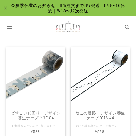
🌻夏季休業のお知らせ 8/5注文まで8/7発送｜8/8〜16休
業｜8/18〜順次発送
グレー・ブラック系
どすこい前回り デザイン
ねこの足跡 デザイン養生
養生テープ YJF-04
テープ YJ3-44
お相撲さんがでんぐり返しをしているよ。 都会な背景の中を前転しているお相撲さんのミスマッチが面白い。 【YOJO TAPEとは】 YOJOTAPEは、アレンジ自在、おしゃれで丈夫なデザイン養生テープです。 日常で使用するさまざまなアイテムをおしゃれにかわいく変身させることができます。 サイズ：幅45mm×長さ3ｍ 材 質：PEクロス 粘着剤：アクリル系 生産国：日本
ねこの足跡柄のデザイン養生テープ。モノトーンでアイテムを選ばず使いやすいデザインです。 【YOJO TAPEとは】 YOJOTAPEは、アレンジ自在、おしゃれで丈夫なデザイン養生テープです。 日常で使用するさまざまなアイテムをおしゃれにかわいく変身させることができます。 サイズ：幅45mm×長さ3ｍ 材 質：PEクロス 粘着剤：アクリル系 生産国：日本
¥528
¥528