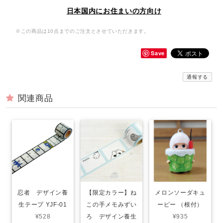
日本国内にお住まいの方向け
※この商品は10点までのご注文とさせていただきます。
Save
通報する
関連商品
忍者 デザイン養
【限定カラー】ね
メロンソーダキュ
生テープ YJF-01
この手メモみずい
ーピー （根付）
¥528
ろ デザイン養生
¥935