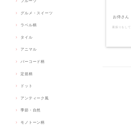
フルーツ
グルメ・スイーツ
お侍さん 
ラベル柄
タイル
アニマル
バーコード柄
定規柄
ドット
アンティーク風
季節・自然
モノトーン柄