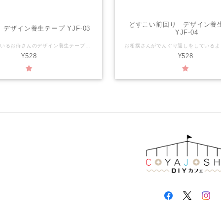
どすこい前回り デザイン養
デザイン養生テープ YJF-03
YJF-04
素振りをしているお侍さんのデザイン養生テープ。 【YOJO TAPEとは】 YOJOTAPEは、アレンジ自在、おしゃれで丈夫なデザイン養生テープです。 日常で使用するさまざまなアイテムをおしゃれにかわいく変身させることができます。 サイズ：幅45mm×長さ3ｍ 材 質：PEクロス 粘着剤：アクリル系 生産国：日本
¥528
¥528