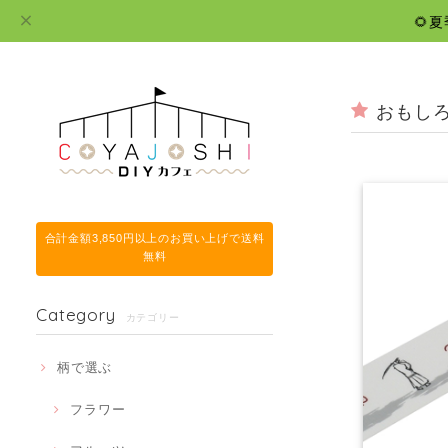
🌻
おもし
合計金額3,850円以上のお買い上げで送料
無料
Category
カテゴリー
柄で選ぶ
フラワー