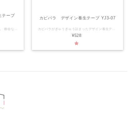
生テープ
カピバラ デザイン養生テープ YJ3-07
お相撲さんがでんぐり返しをしているよ。 都会な背景の中を前転しているお相撲さんのミスマッチが面白い。 【YOJO TAPEとは】 YOJOTAPEは、アレンジ自在、おしゃれで丈夫なデザイン養生テープです。 日常で使用するさまざまなアイテムをおしゃれにかわいく変身させることができます。 サイズ：幅45mm×長さ3ｍ 材 質：PEクロス 粘着剤：アクリル系 生産国：日本
カピバラがぎゅうぎゅう詰まったデザイン養生テープ。 【YOJO TAPEとは】 「かわいい」と「実用性」を兼ね備えたデザイン養生テープ。プラスチックに貼るとはがせて、紙に貼るとしっかりくっつく、水に強いテープです。 ラッピング・文房具・梱包・デコレーションと、色々使えます。 サイズ：幅45mm×長さ3ｍ 材 質：PEクロス 粘着剤：アクリル系 生産国：日本
¥528