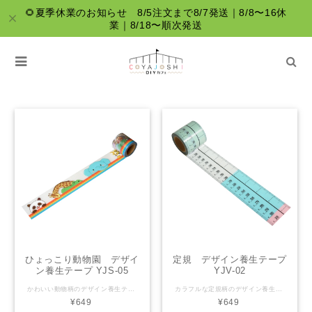
🌻夏季休業のお知らせ 8/5注文まで8/7発送｜8/8〜16休
業｜8/18〜順次発送
定規柄
ひょっこり動物園 デザイ
定規 デザイン養生テープ
ン養生テープ YJS-05
YJV-02
かわいい動物柄のデザイン養生テープ「ひょっこり動物園」。 デザイン下部、虹色の部分は目盛り入りなので、ちょこっと何かを計るのにも便利です。 【YOJO TAPEとは】 「かわいい」と「実用性」を兼ね備えたデザイン養生テープ。プラスチックに貼るとはがせて、紙に貼るとしっかりくっつく、水に強いテープです。 ラッピング・文房具・梱包・デコレーションと、色々使えます。 サイズ：幅45mm×長さ5ｍ 材 質：PEクロス 粘着剤：アクリル系 生産国：日本
カラフルな定規柄のデザイン養生テープ。 500mmまで行くと0に戻る、繰り返しデザインになっています。 ノートなど身近なものに貼っておくとちょっと計りたいときに便利。 【YOJO TAPEとは】 「かわいい」と「実用性」を兼ね備えたデザイン養生テープ。プラスチックに貼るとはがせて、紙に貼るとしっかりくっつく、水に強いテープです。 ラッピング・文房具・梱包・デコレーションと、色々使えます。 サイズ：幅45mm×長さ5ｍ 材 質：PEクロス 粘着剤：アクリル系 生産国：日本
¥649
¥649