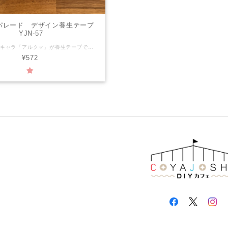
パレード デザイン養生テープ
YJN-57
長野県のゆるキャラ「アルクマ」が養生テープで登場！ 長野の名所を被ったアルクマがてくてくお散歩しているイメージをデザインしました。 空の透け感がきれい。 【YOJO TAPEとは】 YOJOTAPEは、アレンジ自在、おしゃれで丈夫なデザイン養生テープです。 DIYの現場はもちろん、日常で使用するさまざまな物や場所をおしゃれに変身させることができます。 サイズ：幅45mm×長さ3ｍ 材 質：PEクロス 粘着剤：アクリル系 生産国：日本
¥572