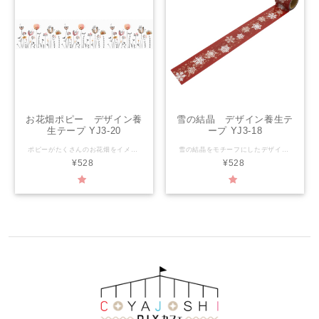
お花畑ポピー デザイン養
雪の結晶 デザイン養生テ
生テープ YJ3-20
ープ YJ3-18
ポピーがたくさんのお花畑をイメージしたデザイン養生テープ。 濡れてもへっちゃらなので、テープを巻いただけの簡単リメイク缶で植物を育てるなんてこともできちゃうよ♪ 「かわいい」と「実用性」を兼ね備えたデザイン養生テープ『YOJOTAPE』は、プラスチックに貼るとはがせて、紙に貼るとしっかりくっつく、水に強いテープです。 ラッピング・文房具・梱包・デコレーションと、色々使えます。 サイズ：幅45mm×長さ3ｍ 材 質：PEクロス 粘着剤：アクリル系 生産国：日本
雪の結晶をモチーフにしたデザイン養生テープ。 【YOJO TAPEとは】 「かわいい」と「実用性」を兼ね備えたデザイン養生テープ。プラスチックに貼るとはがせて、紙に貼るとしっかりくっつく、水に強いテープです。 ラッピング・文房具・梱包・デコレーションと、色々使えます。 サイズ：幅45mm×長さ3ｍ 材 質：PEクロス 粘着剤：アクリル系 生産国：日本
¥528
¥528