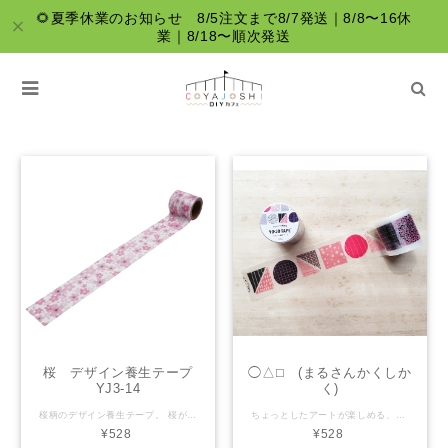
🌻夏季休業のお知らせ 8/5注文まで8/7発送｜8/8〜16休
業｜8/18〜順次発送
レッド・ピンク系
桜 デザイン養生テープ
◯△⬜︎ (まるさんかくしか
YJ3-14
く)
桜柄のデザイン養生テープ。 桜が咲くのは春だけど、テープはいつでも使えます☆ 【YOJO TAPEとは】 「かわいい」と「実用性」を兼ね備えたデザイン養生テープ。プラスチックに貼るとはがせて、紙に貼るとしっかりくっつく、水に強いテープです。 ラッピング・文房具・梱包・デコレーションと、色々使えます。 サイズ：幅45mm×長さ3ｍ 材 質：PEクロス 粘着剤：アクリル系 生産国：日本
ちょっとしたアートが楽しめる、◯△⬜︎デザインの養生テープです！ 【YOJOテープとは】 YOJOTAPEは、アレンジ自在、おしゃれで丈夫なデザイン養生テープです。 日常で使用するさまざまなアイテムをおしゃれにかわいく変身させることができます。 サイズ：幅45mm×長さ3ｍ 材 質：PEクロス 粘着剤：アクリル系 生産国：日本
¥528
¥528