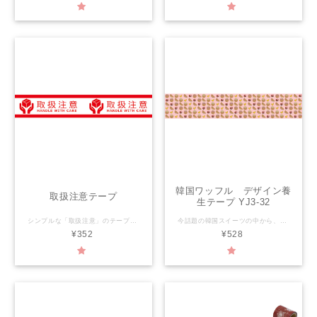
韓国ワッフル デザイン養
取扱注意テープ
生テープ YJ3-32
シンプルな「取扱注意」のテープ。 取扱注意の文字が33回～34回分。手で簡単にまっすぐ切れる上、シールのように剥離紙がないのでゴミも少なくサクサク貼れます。シールのようにお使いいただきたいテープです。 ※「取扱注意テープ」と「THANK YOU」は、ゆうメールでの発送が可能です。簡易包装でのお届けになります。 ※他のテープと一緒のご注文の場合は宅配便での発送となります。 【YOJO TAPEとは】 YOJOTAPEは、アレンジ自在、おしゃれで丈夫なデザイン養生テープです。 DIYの現場はもちろん、日常で使用するさまざまな物や場所をおしゃれに変身させることができます。 サイズ：幅28mm×長さ3ｍ 材 質：PETクロス 粘着剤：アクリル系 生産国：日本
今話題の韓国スイーツの中から、韓国ワッフル（クロッフル）をテープにしました！ 小さなワッフルがたくさん並んだデザイン。 【YOJO TAPEとは】 YOJOTAPEは、アレンジ自在、おしゃれで丈夫なデザイン養生テープです。 DIYの現場はもちろん、日常で使用するさまざまな物や場所をおしゃれに変身させることができます。 サイズ：幅45mm×長さ3ｍ 材 質：PEクロス 粘着剤：アクリル系 生産国：日本
¥352
¥528