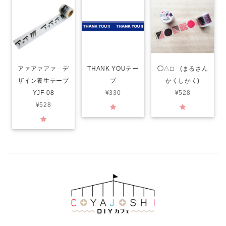
アァアァアァ デ
THANK YOUテー
◯△⬜︎ (まるさん
ザイン養生テープ
プ
かくしかく)
YJF-08
¥330
¥528
¥528