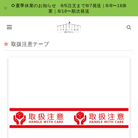
🌻夏季休業のお知らせ 8/5注文まで8/7発送｜8/8〜16休
業｜8/18〜順次発送
取扱注意テープ