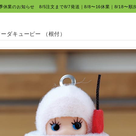
夏季休業のお知らせ 8/5注文まで8/7発送｜8/8〜16休業｜8/18〜順
ソーダキューピー （根付）