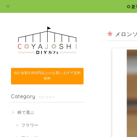
🌻
メロン
合計金額3,850円以上のお買い上げで送料
無料
Category
カテゴリー
柄で選ぶ
フラワー