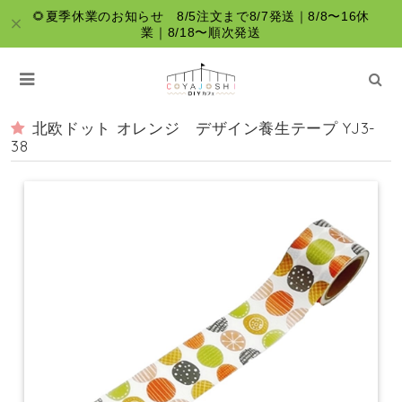
🌻夏季休業のお知らせ 8/5注文まで8/7発送｜8/8〜16休
業｜8/18〜順次発送
北欧ドット オレンジ デザイン養生テープ YJ3-
38