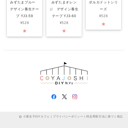
みずたまブルー
みずたまオレン
ポルカドットシリ
デザイン養生テー
ジ デザイン養生
ーズ
プ YJ3-59
テープ YJ3-60
¥528
¥528
¥528
小屋女子DIYカフェ |
プライバシーポリシー
|
特定商取引法に基づく表記