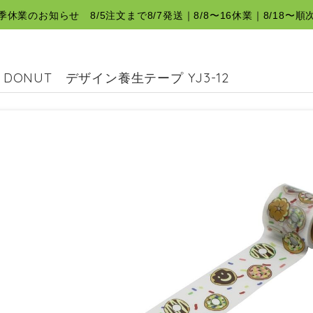
夏季休業のお知らせ 8/5注文まで8/7発送｜8/8〜16休業｜8/18〜順
N DONUT デザイン養生テープ YJ3-12