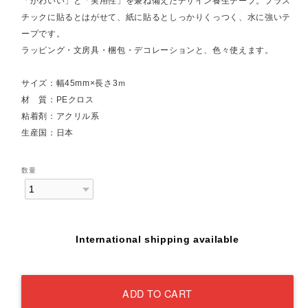
「かわいい」と「実用性」を兼ね備えたデザイン養生テープ。プラス
チックに貼るとはがせて、紙に貼るとしっかりくっつく、水に強いテ
ープです。
ラッピング・文房具・梱包・デコレーションと、色々使えます。
サイズ：幅45mm×長さ3ｍ
材 質：PEクロス
粘着剤：アクリル系
生産国：日本
数量
International shipping available
ADD TO CART