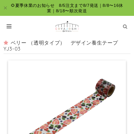
🌻夏季休業のお知らせ 8/5注文まで8/7発送｜8/8〜16休
業｜8/18〜順次発送
ベリー （透明タイプ） デザイン養生テープ
YJ3-03