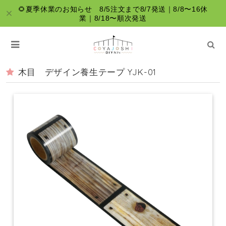
🌻夏季休業のお知らせ 8/5注文まで8/7発送｜8/8〜16休
業｜8/18〜順次発送
木目 デザイン養生テープ YJK-01