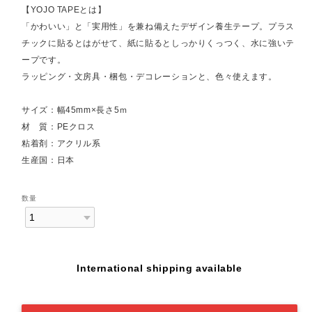
【YOJO TAPEとは】
「かわいい」と「実用性」を兼ね備えたデザイン養生テープ。プラス
チックに貼るとはがせて、紙に貼るとしっかりくっつく、水に強いテ
ープです。
ラッピング・文房具・梱包・デコレーションと、色々使えます。
サイズ：幅45mm×長さ5ｍ
材 質：PEクロス
粘着剤：アクリル系
生産国：日本
数量
International shipping available