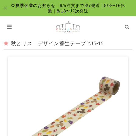
🌻夏季休業のお知らせ 8/5注文まで8/7発送｜8/8〜16休
業｜8/18〜順次発送
秋とリス デザイン養生テープ YJ3-16