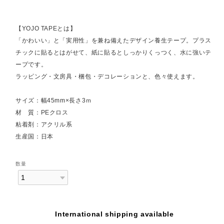
【YOJO TAPEとは】
「かわいい」と「実用性」を兼ね備えたデザイン養生テープ。プラス
チックに貼るとはがせて、紙に貼るとしっかりくっつく、水に強いテ
ープです。
ラッピング・文房具・梱包・デコレーションと、色々使えます。
サイズ：幅45mm×長さ3ｍ
材 質：PEクロス
粘着剤：アクリル系
生産国：日本
数量
International shipping available