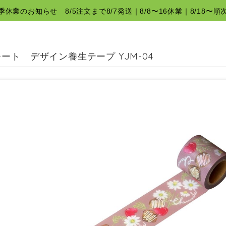
夏季休業のお知らせ 8/5注文まで8/7発送｜8/8〜16休業｜8/18〜順
ート デザイン養生テープ YJM-04