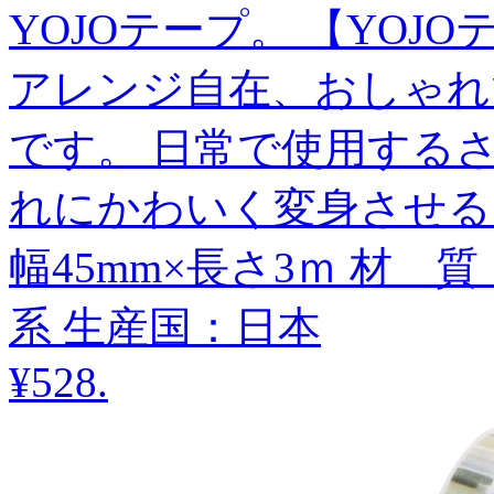
YOJOテープ。 【YOJO
アレンジ自在、おしゃれ
です。 日常で使用する
れにかわいく変身させる
幅45mm×長さ3ｍ 材 
系 生産国：日本
¥528
.