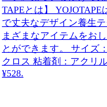
TAPEとは】 YOJOT
で丈夫なデザイン養生テ
まざまなアイテムをおし
とができます。 サイズ：幅
クロス 粘着剤：アクリル
¥528
.