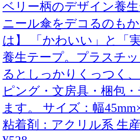
ベリー柄のデザイン養生
ニール傘をデコるのもかわい
は】 「かわいい」と「
養生テープ。プラスチッ
るとしっかりくっつく、
ピング・文房具・梱包・
ます。 サイズ：幅45mm
粘着剤：アクリル系 生