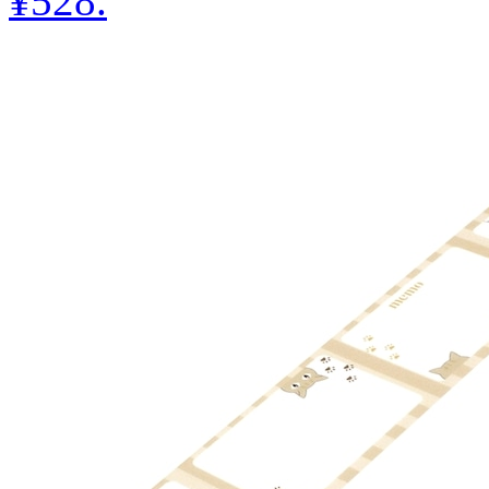
¥528
.