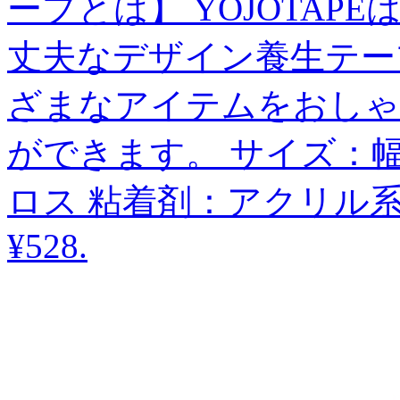
ープとは】 YOJOTA
丈夫なデザイン養生テー
ざまなアイテムをおしゃ
ができます。 サイズ：幅4
ロス 粘着剤：アクリル系
¥528
.