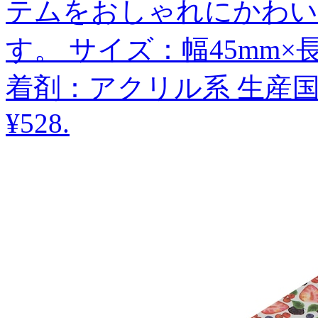
テムをおしゃれにかわい
す。 サイズ：幅45mm×
着剤：アクリル系 生産
¥528
.