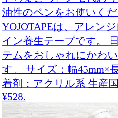
油性のペンをお使いくださ
YOJOTAPEは、アレ
イン養生テープです。 
テムをおしゃれにかわい
す。 サイズ：幅45mm×
着剤：アクリル系 生産
¥528
.