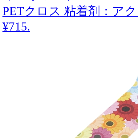
PETクロス 粘着剤：ア
¥715
.