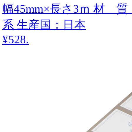
幅45mm×長さ3ｍ 材 
系 生産国：日本
¥528
.