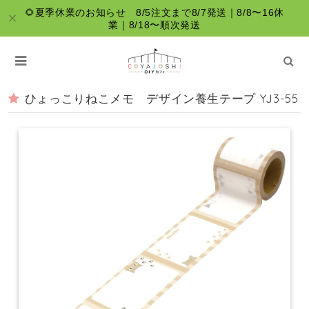
🌻夏季休業のお知らせ 8/5注文まで8/7発送｜8/8〜16休
業｜8/18〜順次発送
ひょっこりねこメモ デザイン養生テープ YJ3-55