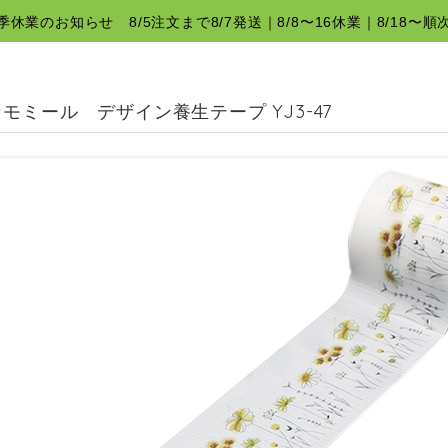
夏季休業のお知らせ 8/5注文まで8/7発送｜8/8〜16休業｜8/18〜順
モミール デザイン養生テープ YJ3-47