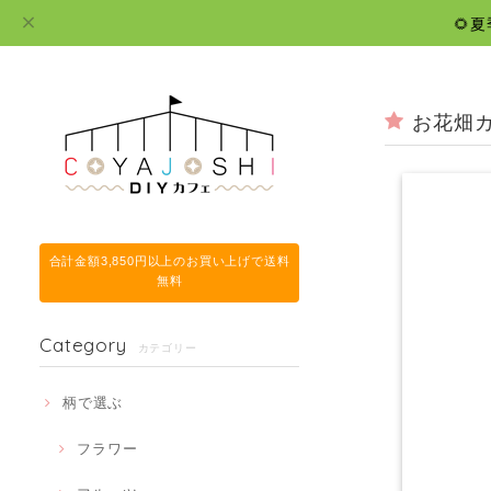
🌻
お花畑カ
合計金額3,850円以上のお買い上げで送料
無料
Category
カテゴリー
柄で選ぶ
フラワー