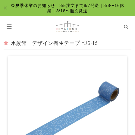
🌻夏季休業のお知らせ 8/5注文まで8/7発送｜8/8〜16休
業｜8/18〜順次発送
水族館 デザイン養生テープ YJS-16