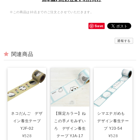
※この商品は10点までのご注文とさせていただきます。
Save
通報する
関連商品
ネコだんご デザ
【限定カラー】ね
シマエナガめも
イン養生テープ
この手メモみずい
デザイン養生テー
YJF-02
ろ デザイン養生
プ YJ3-54
¥528
テープ YJA-17
¥528